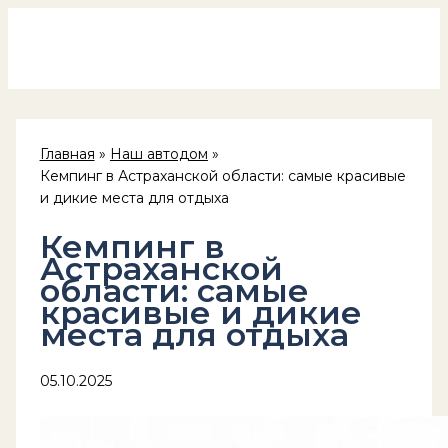
Россия на колёсах
Перейти
к
содержимому
Главная
Наш автодом
Кемпинг в Астраханской области: самые красивые
и дикие места для отдыха
Кемпинг в
Астраханской
области: самые
красивые и дикие
места для отдыха
05.10.2025