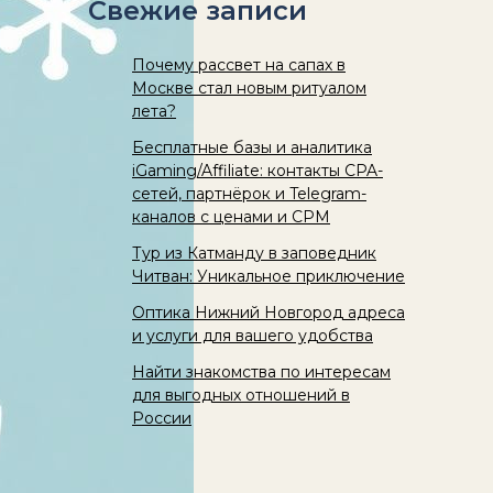
Свежие записи
Почему рассвет на сапах в
Москве стал новым ритуалом
лета?
Бесплатные базы и аналитика
iGaming/Affiliate: контакты CPA-
сетей, партнёрок и Telegram-
каналов с ценами и CPM
Тур из Катманду в заповедник
Читван: Уникальное приключение
Оптика Нижний Новгород адреса
и услуги для вашего удобства
Найти знакомства по интересам
для выгодных отношений в
России