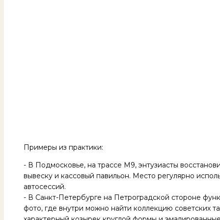
Примеры из практики:
- В Подмосковье, на трассе М9, энтузиасты восстанов
вывеску и кассовый павильон. Место регулярно исполь
автосессий.
- В Санкт-Петербурге на Петроградской стороне фун
фото, где внутри можно найти коллекцию советских та
характерный козырек круглой формы и эмалированные