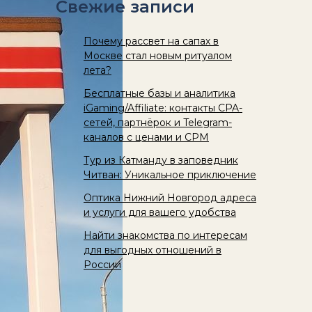
Свежие записи
Почему рассвет на сапах в
Москве стал новым ритуалом
лета?
Бесплатные базы и аналитика
iGaming/Affiliate: контакты CPA-
сетей, партнёрок и Telegram-
каналов с ценами и CPM
Тур из Катманду в заповедник
Читван: Уникальное приключение
Оптика Нижний Новгород адреса
и услуги для вашего удобства
Найти знакомства по интересам
для выгодных отношений в
России