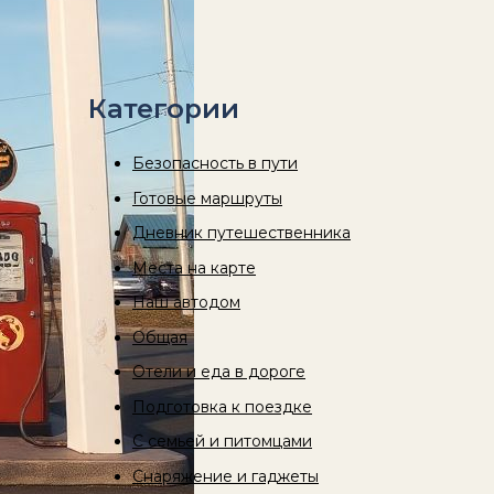
Категории
Безопасность в пути
Готовые маршруты
Дневник путешественника
Места на карте
Наш автодом
Общая
Отели и еда в дороге
Подготовка к поездке
С семьей и питомцами
Снаряжение и гаджеты