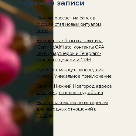
Свежие записи
Почему рассвет на сапах в
Москве стал новым ритуалом
лета?
Бесплатные базы и аналитика
iGaming/Affiliate: контакты CPA-
сетей, партнёрок и Telegram-
каналов с ценами и CPM
Тур из Катманду в заповедник
Читван: Уникальное приключение
Оптика Нижний Новгород адреса
и услуги для вашего удобства
Найти знакомства по интересам
для выгодных отношений в
России