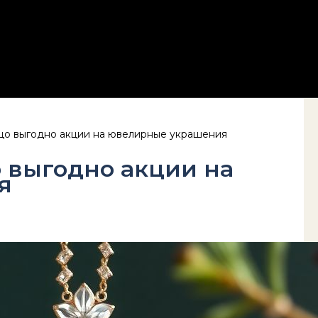
ьцо выгодно акции на ювелирные украшения
о выгодно акции на
я