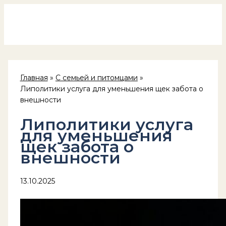
Россия на колёсах
Перейти
к
содержимому
Главная
С семьей и питомцами
Липолитики услуга для уменьшения щек забота о
внешности
Липолитики услуга
для уменьшения
щек забота о
внешности
13.10.2025