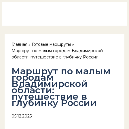
Россия на колёсах
Перейти
к
содержимому
Главная
Готовые маршруты
Маршрут по малым городам Владимирской
области: путешествие в глубинку России
Маршрут по малым
городам
Владимирской
области:
путешествие в
глубинку России
05.12.2025