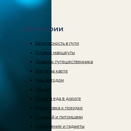
Категории
Безопасность в пути
Готовые маршруты
Дневник путешественника
Места на карте
Наш автодом
Общая
Отели и еда в дороге
Подготовка к поездке
С семьей и питомцами
Снаряжение и гаджеты