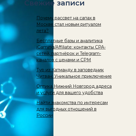
Свежие записи
Почему рассвет на сапах в
Москве стал новым ритуалом
лета?
Бесплатные базы и аналитика
iGaming/Affiliate: контакты CPA-
сетей, партнёрок и Telegram-
каналов с ценами и CPM
Тур из Катманду в заповедник
Читван: Уникальное приключение
Оптика Нижний Новгород адреса
и услуги для вашего удобства
Найти знакомства по интересам
для выгодных отношений в
России