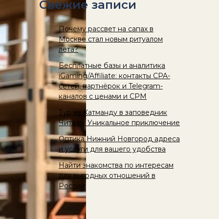
Свежие записи
Почему рассвет на сапах в
Москве стал новым ритуалом
лета?
Бесплатные базы и аналитика
iGaming/Affiliate: контакты CPA-
сетей, партнёрок и Telegram-
каналов с ценами и CPM
Тур из Катманду в заповедник
Читван: Уникальное приключение
Оптика Нижний Новгород адреса
и услуги для вашего удобства
Найти знакомства по интересам
для выгодных отношений в
России