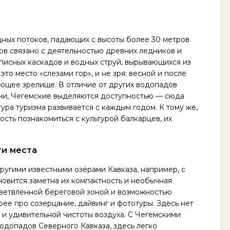
ных потоков, падающих с высоты более 30 метров
ов связано с деятельностью древних ледников и
писных каскадов и водных струй, вырывающихся из
то место «слезами гор», и не зря: весной и после
яющее зрелище. В отличие от других водопадов
очи, Чегемские выделяются доступностью — сюда
тура туризма развивается с каждым годом. К тому же,
сть познакомиться с культурой балкарцев, их
ти места
ругими известными озёрами Кавказа, например, с
новится заметна их компактность и необычная
азветвлённой береговой зоной и возможностью
орее про созерцание, дайвинг и фототуры. Здесь нет
и удивительной чистоты воздуха. С Чегемскими
водопадов Северного Кавказа, здесь легко