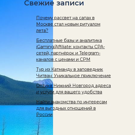
Свежие записи
Почему рассвет на сапах в
Москве стал новым ритуалом
лета?
Бесплатные базы и аналитика
iGaming/Affiliate: контакты CPA-
сетей, партнёрок и Telegram-
каналов с ценами и CPM
Тур из Катманду в заповедник
Читван: Уникальное приключение
Оптика Нижний Новгород адреса
и услуги для вашего удобства
Найти знакомства по интересам
для выгодных отношений в
России