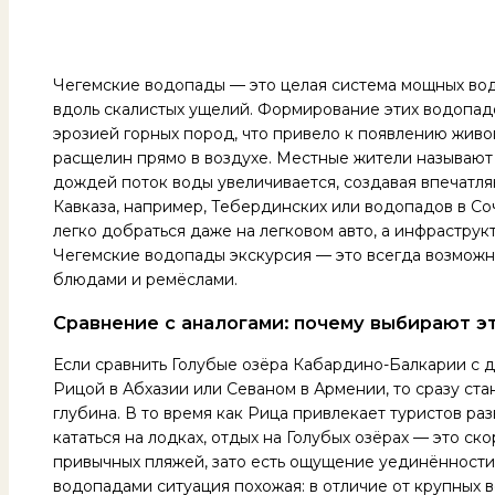
Чегемские водопады — это целая система мощных вод
вдоль скалистых ущелий. Формирование этих водопад
эрозией горных пород, что привело к появлению живо
расщелин прямо в воздухе. Местные жители называют э
дождей поток воды увеличивается, создавая впечатл
Кавказа, например, Тебердинских или водопадов в С
легко добраться даже на легковом авто, а инфраструк
Чегемские водопады экскурсия — это всегда возможно
блюдами и ремёслами.
Сравнение с аналогами: почему выбирают э
Если сравнить Голубые озёра Кабардино-Балкарии с д
Рицой в Абхазии или Севаном в Армении, то сразу ста
глубина. В то время как Рица привлекает туристов р
кататься на лодках, отдых на Голубых озёрах — это ск
привычных пляжей, зато есть ощущение уединённости 
водопадами ситуация похожая: в отличие от крупных 