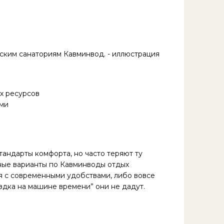
х ресурсов
ями
андарты комфорта, но часто теряют ту
ные варианты по Кавминводы отдых
 с современными удобствами, либо вовсе
дка на машине времени” они не дадут.