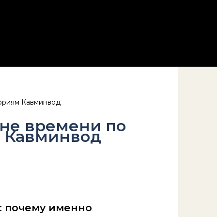
ориям Кавминвод
не времени по
м Кавминвод
: почему именно