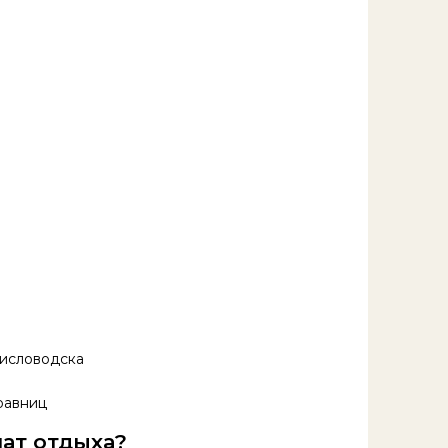
Кисловодска
равниц
ат отдыха?