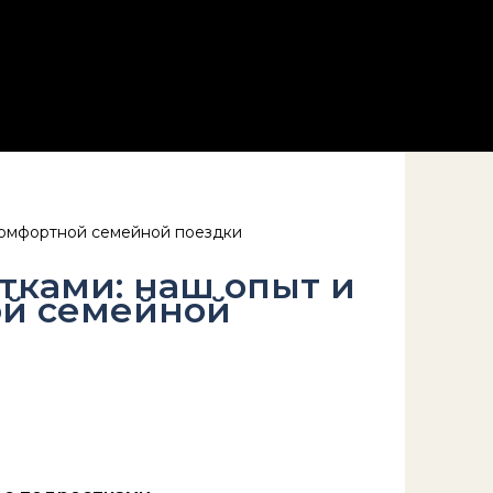
комфортной семейной поездки
тками: наш опыт и
ой семейной