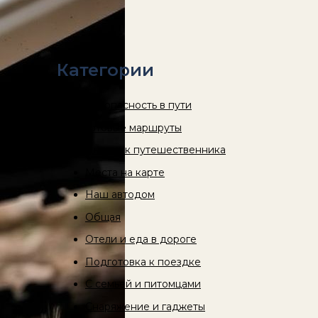
Категории
Безопасность в пути
Готовые маршруты
Дневник путешественника
Места на карте
Наш автодом
Общая
Отели и еда в дороге
Подготовка к поездке
С семьей и питомцами
Снаряжение и гаджеты