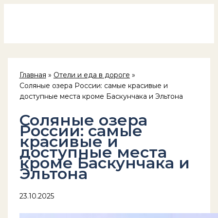
Россия на колёсах
Перейти
к
содержимому
Главная
Отели и еда в дороге
Соляные озера России: самые красивые и
доступные места кроме Баскунчака и Эльтона
Соляные озера
России: самые
красивые и
доступные места
кроме Баскунчака и
Эльтона
23.10.2025