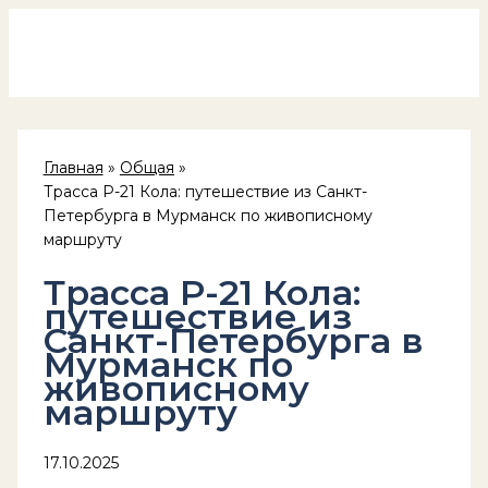
Россия на колёсах
Перейти
к
содержимому
Главная
Общая
Трасса Р-21 Кола: путешествие из Санкт-
Петербурга в Мурманск по живописному
маршруту
Трасса Р-21 Кола:
путешествие из
Санкт-Петербурга в
Мурманск по
живописному
маршруту
17.10.2025